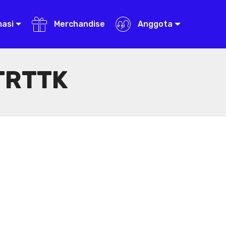
masi
Merchandise
Anggota
TRTTK