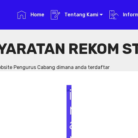
Home
Tentang Kami
Infor
YARATAN REKOM S
S
e
website Pengurus Cabang dimana anda terdaftar
m
i
n
a